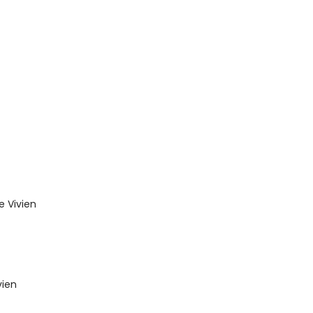
e Vivien
vien